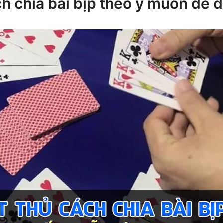
h chia bài bịp theo ý muốn dễ 