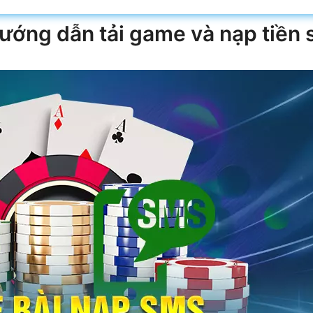
ướng dẫn tải game và nạp tiền