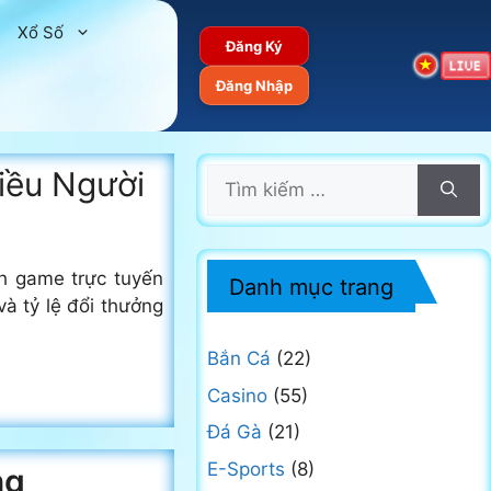
Xổ Số
Đăng Ký
Đăng Nhập
iều Người
Tìm
kiếm
cho:
ch game trực tuyến
Danh mục trang
và tỷ lệ đổi thưởng
Bắn Cá
(22)
Casino
(55)
Đá Gà
(21)
E-Sports
(8)
ng