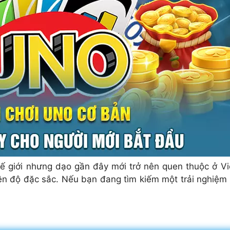
thế giới nhưng dạo gần đây mới trở nên quen thuộc ở V
nên độ đặc sắc. Nếu bạn đang tìm kiếm một trải nghiệm