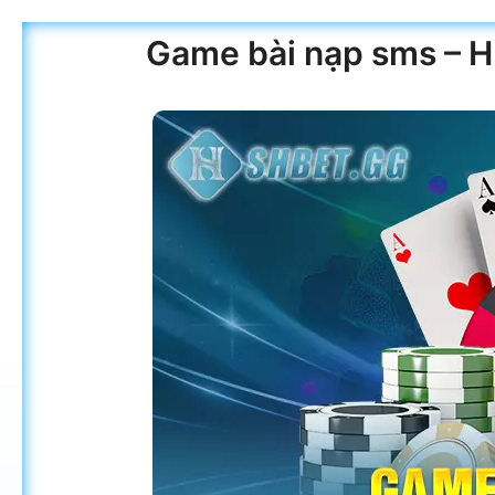
Game bài nạp sms – H