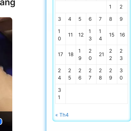
dàng
1
2
3
4
5
6
7
8
9
1
1
1
11
12
15
16
0
3
4
1
2
2
2
17
18
21
9
0
2
3
2
2
2
2
2
2
3
4
5
6
7
8
9
0
3
1
« Th4