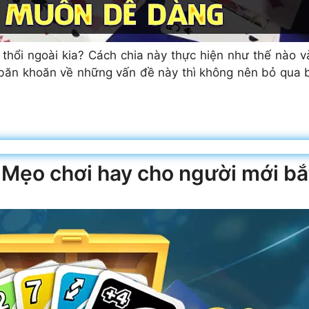
thổi ngoài kia? Cách chia này thực hiện như thế nào và
băn khoăn về những vấn đề này thì không nên bỏ qua b
 Mẹo chơi hay cho người mới bắ