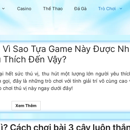
Casino
Thể Thao
Đá Gà
Trò Chơi
? Vì Sao Tựa Game Này Được Nh
 Thích Đến Vậy?
i hết sức thú vị, thu hút một lượng lớn người yêu thí
ọi, đây là những trò chơi với tính giải trí vô cùng cao 
 chơi thú vị này ngay dưới đây!
Xem Thêm
ì? Cách chơi bài 3 cây luôn thắ