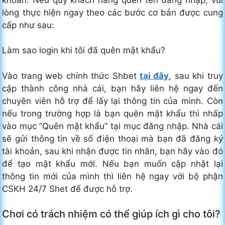
lòng thực hiện ngay theo các bước cơ bản được cung
cấp như sau:
Làm sao login khi tôi đã quên mật khẩu?
Vào trang web chính thức Shbet
tại đây
, sau khi truy
cập thành công nhà cái, bạn hãy liên hệ ngay đến
chuyên viên hỗ trợ để lấy lại thông tin của mình. Còn
nếu trong trường hợp là bạn quên mật khẩu thì nhấp
vào mục ”Quên mật khẩu” tại mục đăng nhập. Nhà cái
sẽ gửi thông tin về số điện thoại mà bạn đã đăng ký
tài khoản, sau khi nhận được tin nhắn, bạn hãy vào đó
để tạo mật khẩu mới. Nếu bạn muốn cập nhật lại
thông tin mới của mình thì liên hệ ngay với bộ phận
CSKH 24/7 Shet để được hỗ trợ.
Chơi có trách nhiệm có thể giúp ích gì cho tôi?