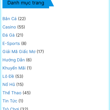
Danh mục trang
Bắn Cá
(22)
Casino
(55)
Đá Gà
(21)
E-Sports
(8)
Giải Mã Giấc Mơ
(17)
Hướng Dẫn
(6)
Khuyến Mãi
(1)
Lô Đề
(53)
Nổ Hũ
(15)
Thể Thao
(45)
Tin Tức
(1)
Trò Chơi
(32)