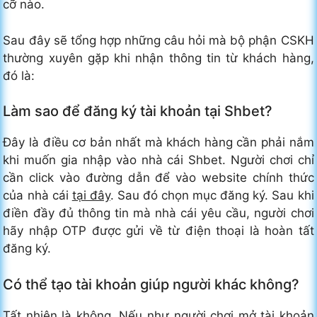
cỡ nào.
Sau đây sẽ tổng hợp những câu hỏi mà bộ phận CSKH
thường xuyên gặp khi nhận thông tin từ khách hàng,
đó là:
Làm sao để đăng ký tài khoản tại Shbet?
Đây là điều cơ bản nhất mà khách hàng cần phải nắm
khi muốn gia nhập vào nhà cái Shbet. Người chơi chỉ
cần click vào đường dẫn để vào website chính thức
của nhà cái
tại đây
. Sau đó chọn mục đăng ký. Sau khi
điền đầy đủ thông tin mà nhà cái yêu cầu, người chơi
hãy nhập OTP được gửi về từ điện thoại là hoàn tất
đăng ký.
Có thể tạo tài khoản giúp người khác không?
Tất nhiên là không. Nếu như người chơi mở tài khoản