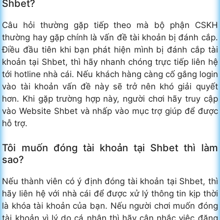
Shbet?
Câu hỏi thường gặp tiếp theo mà bộ phận CSKH
thường hay gặp chính là vấn đề tài khoản bị đánh cắp.
Điều đầu tiên khi bạn phát hiện mình bị đánh cắp tài
khoản tại Shbet, thì hãy nhanh chóng trực tiếp liên hệ
tới hotline nhà cái. Nếu khách hàng càng cố gắng login
vào tài khoản vấn đề này sẽ trở nên khó giải quyết
hơn. Khi gặp trường hợp này, người chơi hãy truy cập
vào Website Shbet và nhấp vào mục trợ giúp để được
hỗ trợ.
Tôi muốn đóng tài khoản tại Shbet thì làm
sao?
Nếu thành viên có ý định đóng tài khoản tại Shbet, thì
hãy liên hệ với nhà cái để được xử lý thông tin kịp thời
là khóa tài khoản của bạn. Nếu người chơi muốn đóng
tài khoản vì lý do cá nhân thì hãy cân nhắc việc đăng