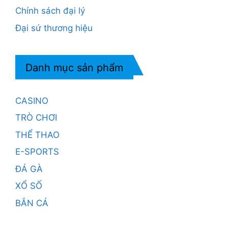
Chính sách đại lý
Đại sứ thương hiệu
Danh mục sản phẩm
CASINO
TRÒ CHƠI
THỂ THAO
E-SPORTS
ĐÁ GÀ
XỔ SỐ
BẮN CÁ